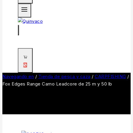
0
Navegando en
/
Tienda de pesca y caza
/
CARPFISHING
/
Fox Edges Range Camo Leadcore de 25 m y 50 lb