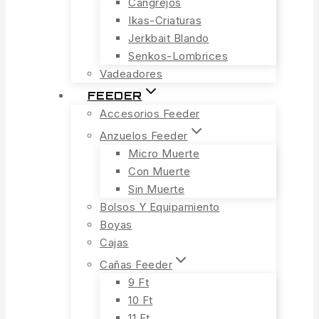
Cangrejos
Ikas-Criaturas
Jerkbait Blando
Senkos-Lombrices
Vadeadores
FEEDER
Accesorios Feeder
Anzuelos Feeder
Micro Muerte
Con Muerte
Sin Muerte
Bolsos Y Equipamiento
Boyas
Cajas
Cañas Feeder
9 Ft
10 Ft
11 Ft