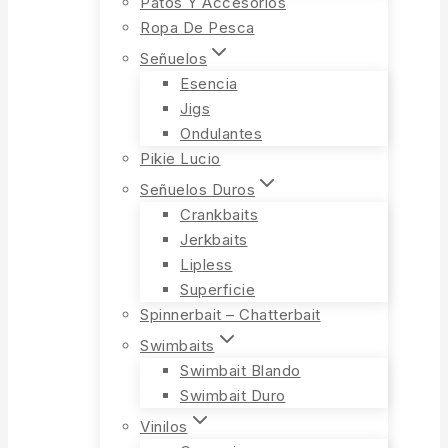
Patos Y Accesorios
Ropa De Pesca
Señuelos
Esencia
Jigs
Ondulantes
Pikie Lucio
Señuelos Duros
Crankbaits
Jerkbaits
Lipless
Superficie
Spinnerbait – Chatterbait
Swimbaits
Swimbait Blando
Swimbait Duro
Vinilos