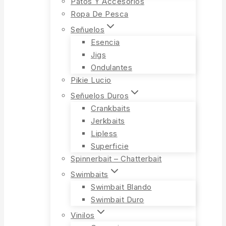
Patos Y Accesorios
Ropa De Pesca
Señuelos
Esencia
Jigs
Ondulantes
Pikie Lucio
Señuelos Duros
Crankbaits
Jerkbaits
Lipless
Superficie
Spinnerbait – Chatterbait
Swimbaits
Swimbait Blando
Swimbait Duro
Vinilos