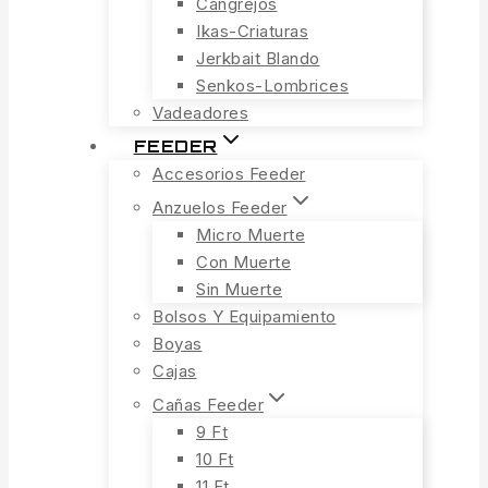
Cangrejos
Ikas-Criaturas
Jerkbait Blando
Senkos-Lombrices
Vadeadores
FEEDER
Accesorios Feeder
Anzuelos Feeder
Micro Muerte
Con Muerte
Sin Muerte
Bolsos Y Equipamiento
Boyas
Cajas
Cañas Feeder
9 Ft
10 Ft
11 Ft