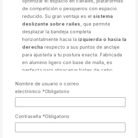
optimizar el espacio en canales, plataformas
de competición o pesqueros con espacio
reducido. Su gran ventaja es el
sistema
deslizante sobre raíles
, que permite
desplazar la bandeja completa
horizontalmente hacia la
izquierda o hacia la
derecha
respecto a sus puntos de anclaje
para ajustarla a tu postura exacta. Fabricada
en aluminio ligero con base de malla, es
perfecta para almacenar botes de cebo,
herramientas o accesorios de forma lineal y
Nombre de usuario o correo
ordenada.
electrónico
*
Obligatorio
Perfil Slimline (77×28 cm):
Diseño
alargado y estrecho que ofrece una gran
superficie sin sobresalir estorbando en el
Contraseña
*
Obligatorio
pesquero.
Desplazamiento Lateral Fluido: