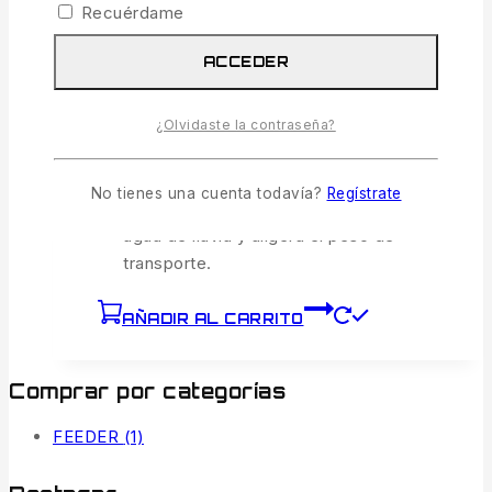
Desliza la bandeja hacia la derecha o
Recuérdame
izquierda para una ergonomía a medida.
ACCEDER
Anclaje SLS Ultra-Estable:
Fijación
rígida y perimetral para patas de 36 mm
¿Olvidaste la contraseña?
que soporta peso sin balanceos.
Base de Malla de Aluminio:
Estructura
No tienes una cuenta todavía?
Regístrate
perforada anticorrosión que drena el
agua de lluvia y aligera el peso de
transporte.
AÑADIR AL CARRITO
Comprar por categorías
FEEDER
(1)