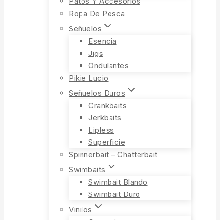
Patos Y Accesorios
Ropa De Pesca
Señuelos
Esencia
Jigs
Ondulantes
Pikie Lucio
Señuelos Duros
Crankbaits
Jerkbaits
Lipless
Superficie
Spinnerbait – Chatterbait
Swimbaits
Swimbait Blando
Swimbait Duro
Vinilos