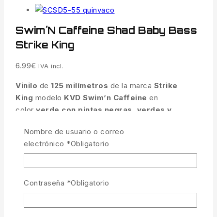
Swim´n Caffeine Shad Baby Bass
Strike King
6.99
€
IVA incl.
Vinilo
de
125 milímetros
de la marca
Strike
King
modelo
KVD Swim’n Caffeine
en
color
verde con pintas negras, verdes y
amarillas
para un atractivo visual excepcional,
Nombre de usuario o correo
especial para la pesca de bass y depredadores.
electrónico
*
Obligatorio
Fuera de Stock
COMPARAR
LISTA
Contraseña
*
Obligatorio
PREGUNTA