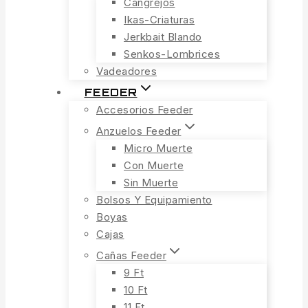
Cangrejos
Ikas-Criaturas
Jerkbait Blando
Senkos-Lombrices
Vadeadores
FEEDER
Accesorios Feeder
Anzuelos Feeder
Micro Muerte
Con Muerte
Sin Muerte
Bolsos Y Equipamiento
Boyas
Cajas
Cañas Feeder
9 Ft
10 Ft
11 Ft