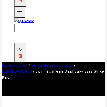
0
0
Navegando en
/
Tienda de pesca y caza
/
DEPREDADORES
/
Swim´n caffeine Shad Baby Bass Strike
King